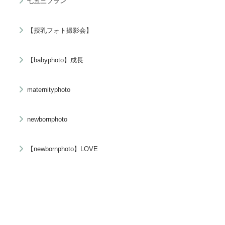
七五三プラン
【授乳フォト撮影会】
【babyphoto】成長
maternityphoto
newbornphoto
【newbornphoto】LOVE